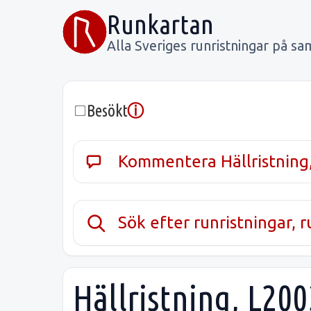
Runkartan
Alla Sveriges runristningar på sa
ⓘ
Besökt
Kommentera Hällristning
Sök efter runristningar, 
Hällristning, L200