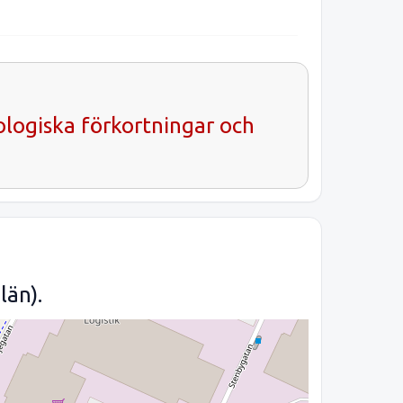
ologiska förkortningar och
län).