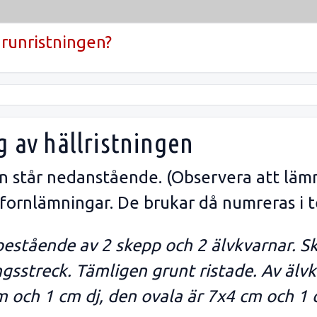
runristningen?
g av hällristningen
gen står nedanstående. (Observera att läm
 fornlämningar. De brukar då numreras i t
 bestående av 2 skepp och 2 älvkvarnar. S
sstreck. Tämligen grunt ristade. Av älvk
m och 1 cm dj, den ovala är 7x4 cm och 1 