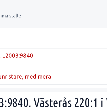
mma ställe
, L2003:9840
runristare, med mera
3:9840, Västerås 220:1 i