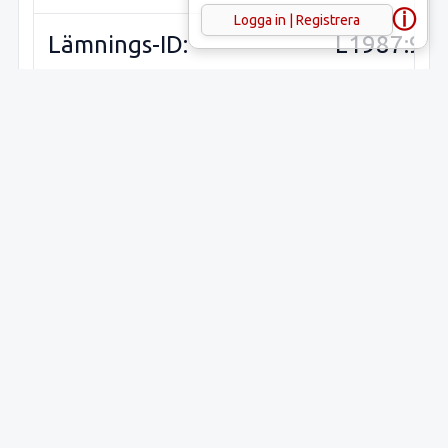
ⓘ
Logga in | Registrera
Lämnings-ID:
L1987:95
Riksantikvarieämbetets
Hov 7:1
ID:
Sveriges runinskrifter:
Plats:
Placering:
Synlig ov
mark
Föremål:
Hällristni