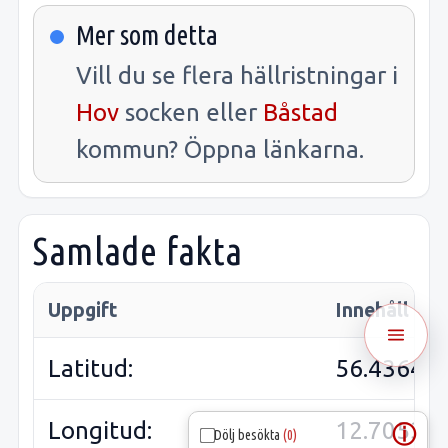
Mer som detta
Vill du se flera hällristningar i
Hov
socken eller
Båstad
kommun? Öppna länkarna.
Samlade fakta
Uppgift
Innehåll
Latitud:
56.43640
Longitud:
12.70539
ⓘ
Dölj besökta
(0)