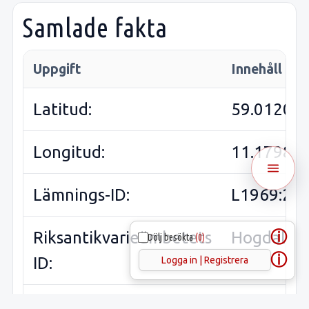
Samlade fakta
Uppgift
Innehåll
Latitud:
59.01202
Longitud:
11.17987
Lämnings-ID:
L1969:28
ⓘ
Riksantikvarieämbetets
Hogdal
Dölj besökta
(0)
ⓘ
ID:
213:1
Logga in | Registrera
Sveriges runinskrifter: