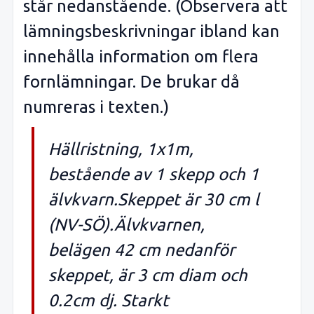
står nedanstående. (Observera att
lämningsbeskrivningar ibland kan
innehålla information om flera
fornlämningar. De brukar då
numreras i texten.)
Hällristning, 1x1m,
bestående av 1 skepp och 1
älvkvarn.Skeppet är 30 cm l
(NV-SÖ).Älvkvarnen,
belägen 42 cm nedanför
skeppet, är 3 cm diam och
0.2cm dj. Starkt