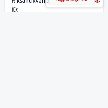
Riksantikvarieämbetets
Tanum 13
Logga in | Registrera
ID:
Sveriges runinskrifter:
Plats:
Placering:
Synlig ov
mark
Föremål:
Hällristni
Material: