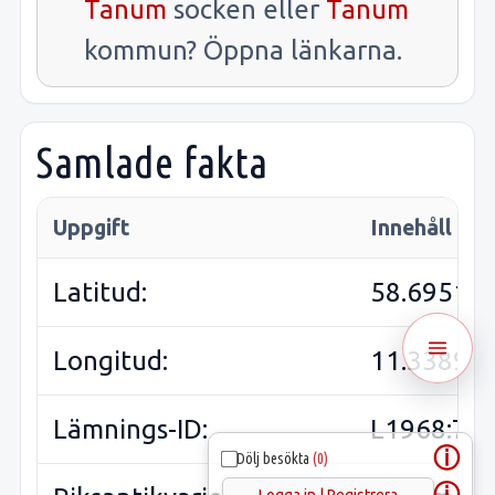
Tanum
socken eller
Tanum
kommun? Öppna länkarna.
Samlade fakta
Uppgift
Innehåll
Latitud:
58.69511
Longitud:
11.33896
Lämnings-ID:
L1968:75
ⓘ
Dölj besökta
(0)
ⓘ