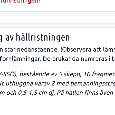
runristningen?
g av hällristningen
gen står nedanstående. (Observera att läm
 fornlämningar. De brukar då numreras i t
V-SSÖ), bestående av 5 skepp, 10 fragmen
elt uthuggna varav 2 med bemanningsstre
m och 0,5-1,5 cm dj. På hällen finns även