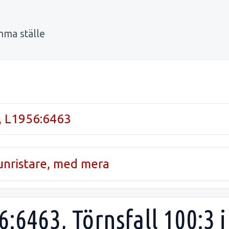
mma ställe
, L1956:6463
runristare, med mera
6:6463, Törnsfall 100:3 