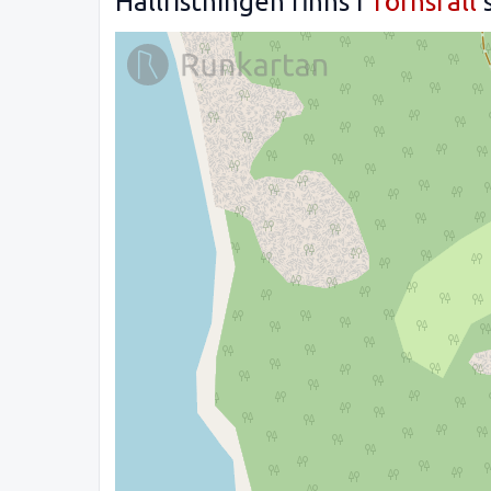
Hällristningen finns i
Törnsfall
s