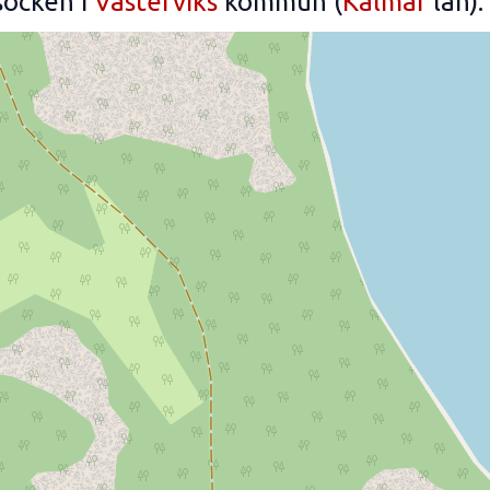
ocken i
Västerviks
kommun (
Kalmar
län).