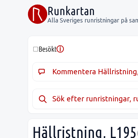
Runkartan
Alla Sveriges runristningar på sa
ⓘ
Besökt
Kommentera Hällristning
Sök efter runristningar, 
Hällristning, L195