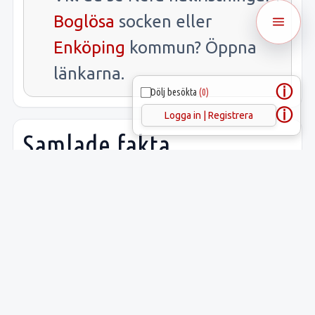
Boglösa
socken eller
Enköping
kommun? Öppna
länkarna.
ⓘ
Dölj besökta
(0)
ⓘ
Logga in | Registrera
Samlade fakta
Uppgift
Innehåll
Latitud:
59.61389
Longitud:
17.15905
Lämnings-ID:
L1944:81