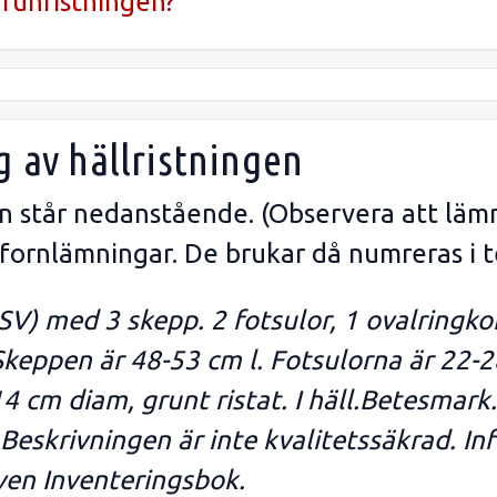
runristningen?
g av hällristningen
gen står nedanstående. (Observera att läm
 fornlämningar. De brukar då numreras i t
SV) med 3 skepp. 2 fotsulor, 1 ovalringkor
Skeppen är 48-53 cm l. Fotsulorna är 22-2
14 cm diam, grunt ristat. I häll.Betesmar
eskrivningen är inte kvalitetssäkrad. In
även Inventeringsbok.