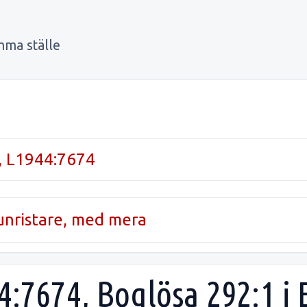
mma ställe
, L1944:7674
runristare, med mera
44:7674, Boglösa 292:1 i