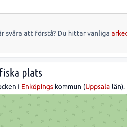
r svåra att förstå? Du hittar vanliga
arke
fiska plats
ocken i
Enköpings
kommun (
Uppsala
län).