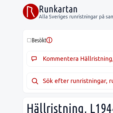
Runkartan
Alla Sveriges runristningar på sa
ⓘ
Besökt
Kommentera Hällristning
Sök efter runristningar, 
Hällristning, L19