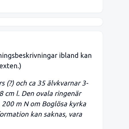
ningsbeskrivningar ibland kan
exten.)
s (?) och ca 35 älvkvarnar 3-
8 cm l. Den ovala ringenär
k. 200 m N om Boglösa kyrka
formation kan saknas, vara