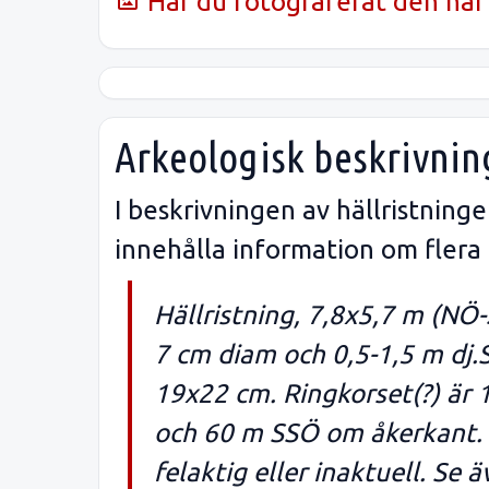
Har du fotograferat den här 
Arkeologisk beskrivnin
I beskrivningen av hällristnin
innehålla information om flera
Hällristning, 7,8x5,7 m (NÖ-
7 cm diam och 0,5-1,5 m dj.
19x22 cm. Ringkorset(?) är 
och 60 m SSÖ om åkerkant. B
felaktig eller inaktuell. Se 