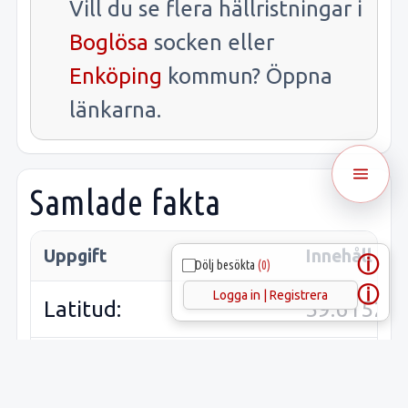
Vill du se flera hällristningar i
Boglösa
socken eller
Enköping
kommun? Öppna
länkarna.
Samlade fakta
Uppgift
Innehåll
ⓘ
Dölj besökta
(0)
ⓘ
Logga in | Registrera
Latitud:
59.61521
Longitud:
17.17654