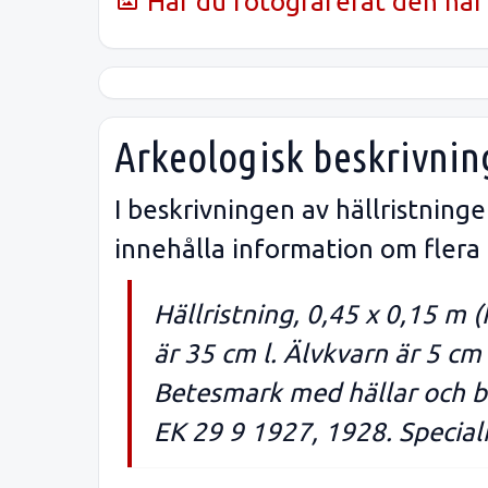
Har du fotograferat den här 
Arkeologisk beskrivnin
I beskrivningen av hällristnin
innehålla information om flera
Hällristning, 0,45 x 0,15 m
är 35 cm l. Älvkvarn är 5 c
Betesmark med hällar och b
EK 29 9 1927, 1928. Special