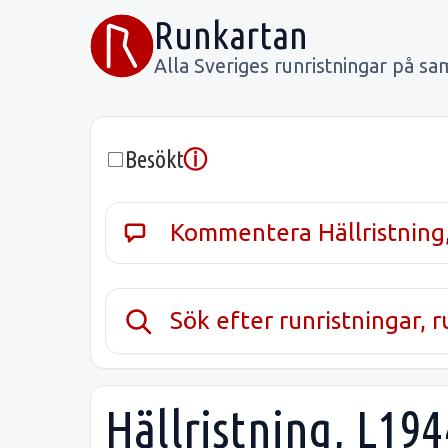
Runkartan
Alla Sveriges runristningar på sa
ⓘ
Besökt
Kommentera Hällristning
Sök efter runristningar, 
Hällristning, L19