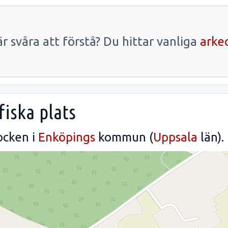
r svåra att förstå? Du hittar vanliga
arke
fiska plats
ocken i
Enköpings
kommun (
Uppsala
län).