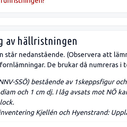
runristningen?
g av hällristningen
gen står nedanstående. (Observera att läm
 fornlämningar. De brukar då numreras i t
 (NNV-SSÖ) bestående av 1skeppsfigur och
m diam och 1 cm dj. I låg avsats mot NÖ k
lock.
inventering Kjellén och Hyenstrand: Uppl