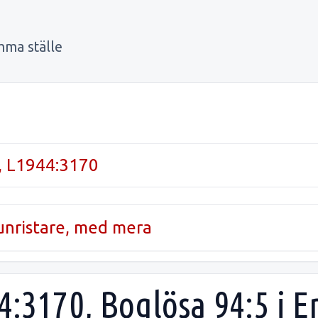
mma ställe
, L1944:3170
runristare, med mera
44:3170, Boglösa 94:5 i 