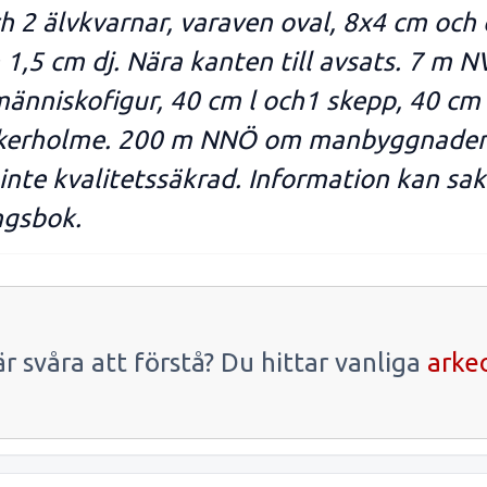
ch 2 älvkvarnar, varaven oval, 8x4 cm och
1,5 cm dj. Nära kanten till avsats. 7 m NV
nniskofigur, 40 cm l och1 skepp, 40 cm l.
 Åkerholme. 200 m NNÖ om manbyggnaden
nte kvalitetssäkrad. Information kan sakn
ngsbok.
r svåra att förstå? Du hittar vanliga
arke