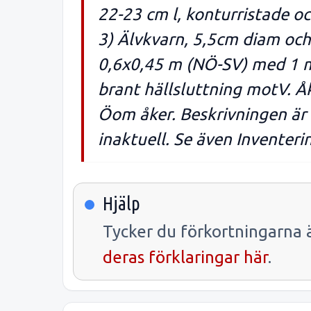
22-23 cm l, konturristade o
3) Älvkvarn, 5,5cm diam och 
0,6x0,45 m (NÖ-SV) med 1 mä
brant hällsluttning motV.
Öom åker. Beskrivningen är i
inaktuell. Se även Inventeri
Hjälp
Tycker du förkortningarna ä
deras förklaringar här
.