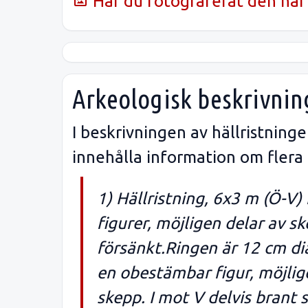
Har du fotograferat den här 
Arkeologisk beskrivnin
I beskrivningen av hällristnin
innehålla information om flera
1) Hällristning, 6x3 m (Ö-V)
figurer, möjligen delar av s
försänkt.Ringen är 12 cm di
en obestämbar figur, möjlig
skepp. I mot V delvis brant 