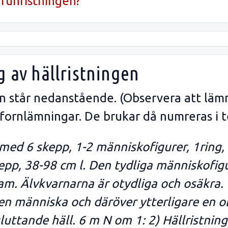
runristningen?
g av hällristningen
gen står nedanstående. (Observera att läm
 fornlämningar. De brukar då numreras i t
 med 6 skepp, 1-2 människofigurer, 1ring,
kepp, 38-98 cm l. Den tydliga människofig
am. Älvkvarnarna är otydliga och osäkra
en människa och däröver ytterligare en o
sluttande häll. 6 m N om 1: 2) Hällristnin