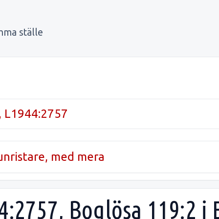
mma ställe
, L1944:2757
runristare, med mera
44:2757, Boglösa 119:2 i