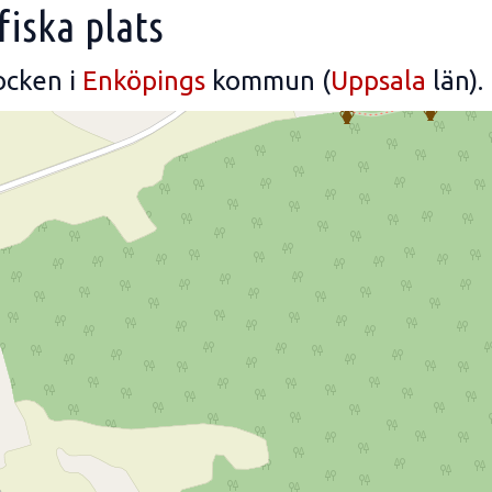
fiska plats
ocken i
Enköpings
kommun (
Uppsala
län).