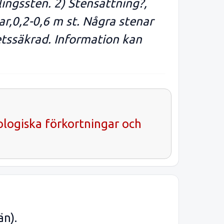
ingssten. 2) Stensättning?,
r,0,2-0,6 m st. Några stenar
etssäkrad. Information kan
ologiska förkortningar och
än).