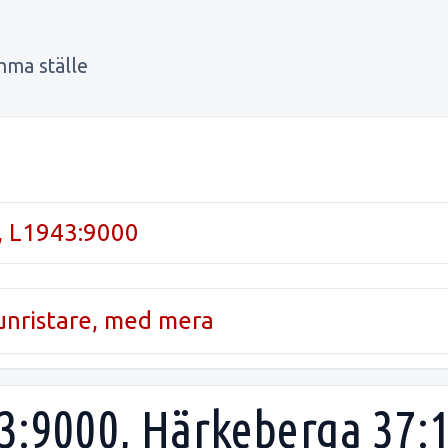
mma ställe
, L1943:9000
runristare, med mera
43:9000, Härkeberga 37:1