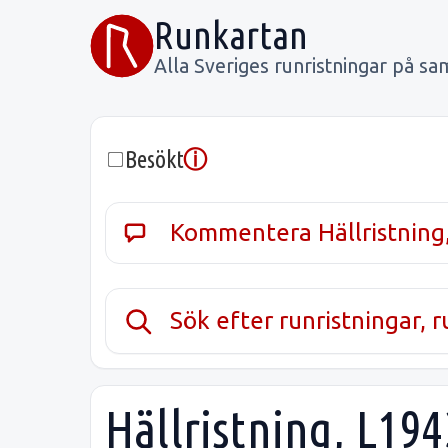
Runkartan
Alla Sveriges runristningar på sa
ⓘ
Besökt
Kommentera Hällristning
Sök efter runristningar, 
Hällristning, L19