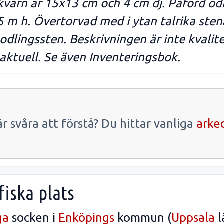
kvarn är 15x13 cm och 4 cm dj. Påförd odl
 m h. Övertorvad med i ytan talrika stena
odlingssten. Beskrivningen är inte kvalit
inaktuell. Se även Inventeringsbok.
r svåra att förstå? Du hittar vanliga
arke
fiska plats
ga
socken i
Enköpings
kommun (
Uppsala
l