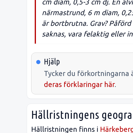
cm diam, 0,5-3 cm dj. En älv
närmastrund, 6 m diam, 0,25
är bortbrutna. Grav? Påförd 
saknas, vara felaktig eller 
Hjälp
Tycker du förkortningarna ä
deras förklaringar här
.
Hällristningens geogra
Hällristningen finns i
Härkeber