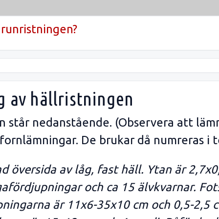
runristningen?
g av hällristningen
gen står nedanstående. (Observera att läm
 fornlämningar. De brukar då numreras i t
rad översida av låg, fast häll. Ytan är 2,7
ngafördjupningar och ca 15 älvkvarnar. Fo
pningarna är 11x6-35x10 cm och 0,5-2,5 c