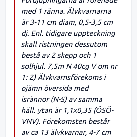
Fördjupningarna är förenade
med 1 ränna. Älvkvarnarna
är 3-11 cm diam, 0,5-3,5 cm
dj. Enl. tidigare uppteckning
skall ristningen dessutom
bestå av 2 skepp och 1
solhjul. 7,5m N 40cg V om nr
1: 2) Älvkvarnsförekoms i
ojämn översida med
isrännor (N-S) av samma
häll. ytan är 1,1x0,35 (ÖSÖ-
VNV). Förekomsten består
av ca 13 älvkvarnar, 4-7 cm