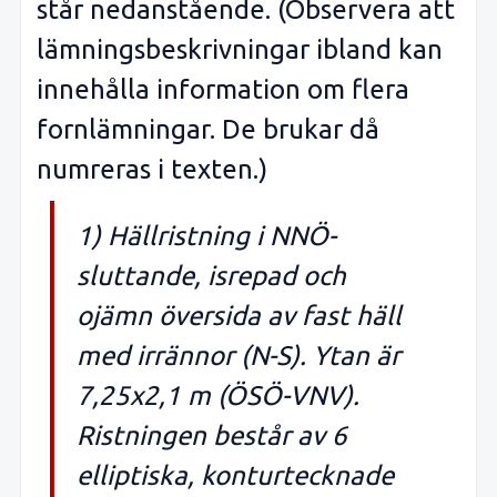
står nedanstående. (Observera att
lämningsbeskrivningar ibland kan
innehålla information om flera
fornlämningar. De brukar då
numreras i texten.)
1) Hällristning i NNÖ-
sluttande, isrepad och
ojämn översida av fast häll
med irrännor (N-S). Ytan är
7,25x2,1 m (ÖSÖ-VNV).
Ristningen består av 6
elliptiska, konturtecknade