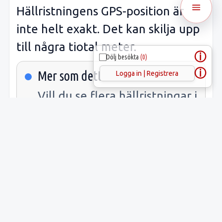
Hällristningens GPS-position är
inte helt exakt. Det kan skilja upp
till några tiotal meter.
ⓘ
Dölj besökta
(0)
ⓘ
Mer som detta
Logga in | Registrera
Vill du se flera hällristningar i
Härkeberga
socken eller
Enköping
kommun? Öppna
länkarna.
Samlade fakta