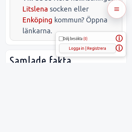
Litslena
socken eller
Enköping
kommun? Öppna
länkarna.
ⓘ
Dölj besökta
(0)
ⓘ
Logga in | Registrera
Samlade fakta
Uppgift
Innehåll
Latitud:
59.64231
Longitud:
17.25927
Lämnings-ID:
L1942:28