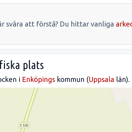
r svåra att förstå? Du hittar vanliga
arke
fiska plats
ocken i
Enköpings
kommun (
Uppsala
län).