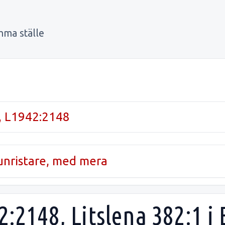
mma ställe
, L1942:2148
runristare, med mera
2:2148, Litslena 382:1 