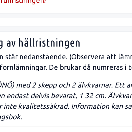
runristningen?
g av hällristningen
gen står nedanstående. (Observera att läm
 fornlämningar. De brukar då numreras i t
ÖNÖ) med 2 skepp och 2 älvkvarnar. Ett av
en endast delvis bevarat, 1 32 cm. Älvkva
r inte kvalitetssäkrad. Information kan sak
ngsbok.