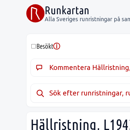
Runkartan
Alla Sveriges runristningar på sa
ⓘ
Besökt
Kommentera Hällristning
Sök efter runristningar, 
Hällristning, L194