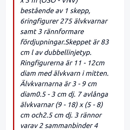
x 3 m (ÖSÖ - VNV)
bestående av 1 skepp,
6ringfigurer 275 älvkvarnar
samt 3 rännformare
fördjupningar.Skeppet är 83
cm l av dubbellinjetyp.
Ringfigurerna är 11 - 12cm
diam med älvkvarn i mitten.
Älvkvarnarna är 3 - 9 cm
diam0.5 - 3 cm dj. 7 avlånga
älvkvarnar (9 - 18) x (5 - 8)
cm och2.5 cm dj. 3 rännor
varav 2 sammanbinder 4