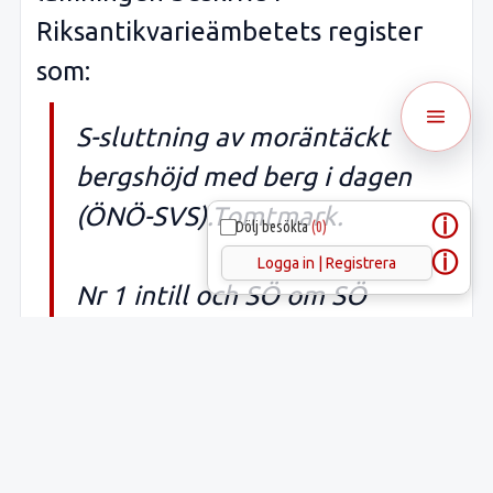
Riksantikvarieämbetets register
som:
S-sluttning av moräntäckt
bergshöjd med berg i dagen
(ÖNÖ-SVS).Tomtmark.
ⓘ
Dölj besökta
(0)
ⓘ
Logga in | Registrera
Nr 1 intill och SÖ om SÖ
kanten av uthus, nr 2 i NNV
kanten av ägogräns.
Hällristningens GPS-position är