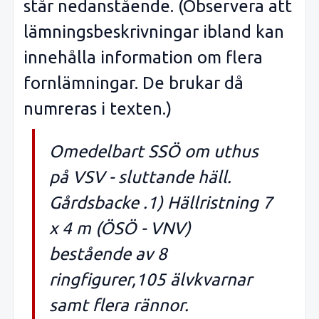
står nedanstående. (Observera att
lämningsbeskrivningar ibland kan
innehålla information om flera
fornlämningar. De brukar då
numreras i texten.)
Omedelbart SSÖ om uthus
på VSV - sluttande häll.
Gårdsbacke .1) Hällristning 7
x 4 m (ÖSÖ - VNV)
bestående av 8
ringfigurer,105 älvkvarnar
samt flera rännor.