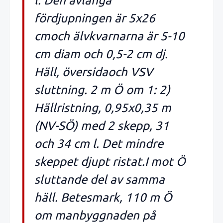
l. Den avlånga
fördjupningen är 5x26
cmoch älvkvarnarna är 5-10
cm diam och 0,5-2 cm dj.
Häll, översidaoch VSV
sluttning. 2 m Ö om 1: 2)
Hällristning, 0,95x0,35 m
(NV-SÖ) med 2 skepp, 31
och 34 cm l. Det mindre
skeppet djupt ristat.I mot Ö
sluttande del av samma
häll. Betesmark, 110 m Ö
om manbyggnaden på