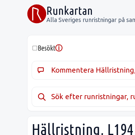
Runkartan
Alla Sveriges runristningar på sa
ⓘ
Besökt
Kommentera Hällristning
Sök efter runristningar, 
Hällristning, L194