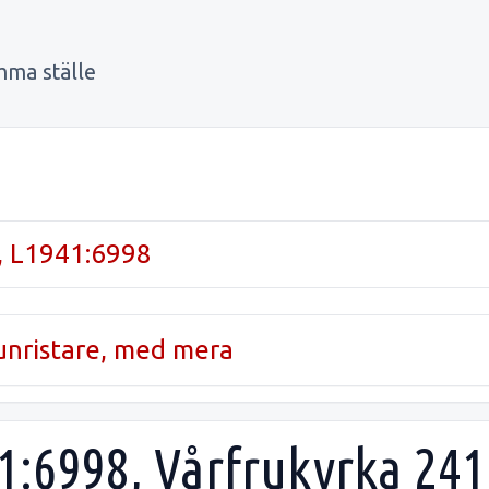
mma ställe
, L1941:6998
runristare, med mera
1:6998, Vårfrukyrka 241