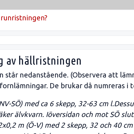
runristningen?
g av hällristningen
gen står nedanstående. (Observera att läm
 fornlämningar. De brukar då numreras i t
 (NV-SÖ) med ca 6 skepp, 32-63 cm l.Dess
äker älvkvarn. Iöversidan och mot SÖ slut
2x0,2 m (Ö-V) med 2 skepp, 32 och 40 cm l