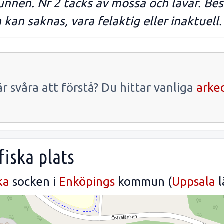
unnen. Nr 2 täcks av mossa och lavar. Bes
 kan saknas, vara felaktig eller inaktuell
r svåra att förstå? Du hittar vanliga
arke
fiska plats
ka
socken i
Enköpings
kommun (
Uppsala
l