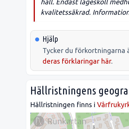
häll. Endast lägeskoll medh
kvalitetssäkrad. Information
Hjälp
Tycker du förkortningarna ä
deras förklaringar här
.
Hällristningens geogra
Hällristningen finns i
Vårfrukyr