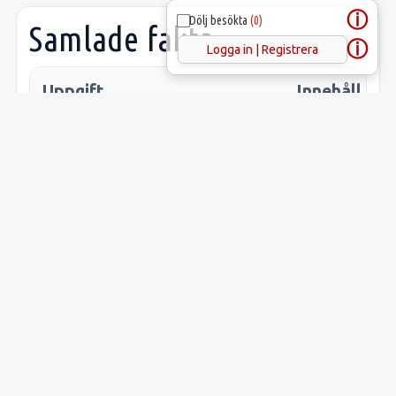
ⓘ
Dölj besökta
(0)
Samlade fakta
ⓘ
Logga in | Registrera
Uppgift
Innehåll
Latitud:
59.62906
Longitud:
17.24469
Lämnings-ID:
L1941:64
Riksantikvarieämbetets
Villberga
ID:
12:3
Sveriges runinskrifter: