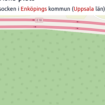
socken i
Enköpings
kommun (
Uppsala
län)