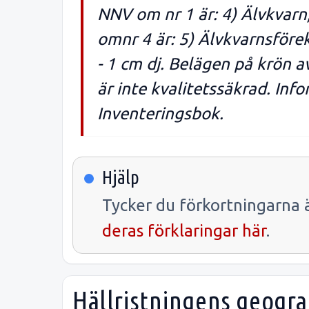
NNV om nr 1 är: 4) Älvkvarn
omnr 4 är: 5) Älvkvarnsförek
- 1 cm dj. Belägen på krön a
är inte kvalitetssäkrad. Info
Inventeringsbok.
Hjälp
Tycker du förkortningarna ä
deras förklaringar här
.
Hällristningens geogra