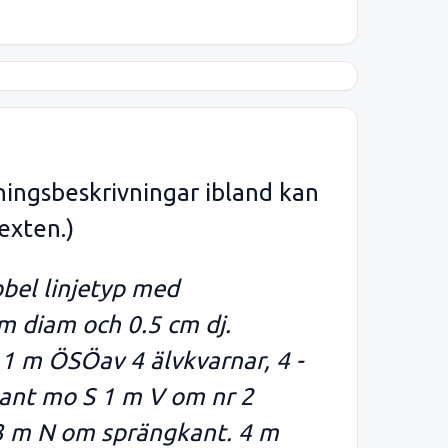
ningsbeskrivningar ibland kan
exten.)
bbel linjetyp med
cm diam och 0.5 cm dj.
1 m ÖSÖav 4 älvkvarnar, 4 -
gkant mo S 1 m V om nr 2
0.3 m N om sprängkant. 4 m