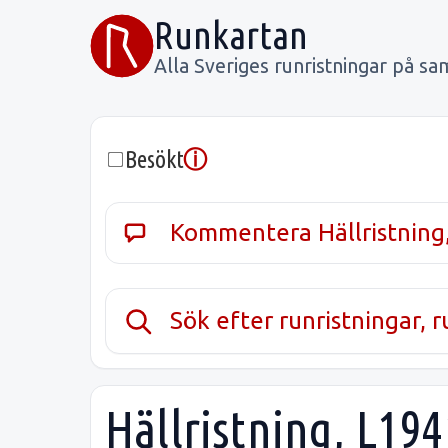
Runkartan
Alla Sveriges runristningar på sa
ⓘ
Besökt
Kommentera Hällristning
Sök efter runristningar, 
Hällristning, L194