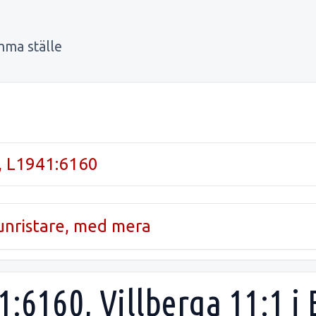
mma ställe
, L1941:6160
runristare, med mera
1:6160, Villberga 11:1 