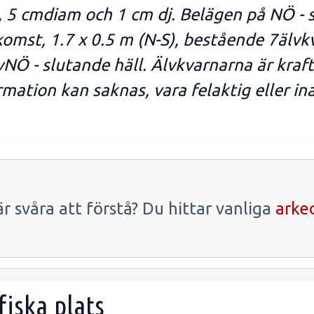
, 5 cmdiam och 1 cm dj. Belägen på NÖ - 
omst, 1.7 x 0.5 m (N-S), bestående 7älvkv
vNÖ - slutande häll. Älvkvarnarna är kraft
rmation kan saknas, vara felaktig eller in
r svåra att förstå? Du hittar vanliga
arke
fiska plats