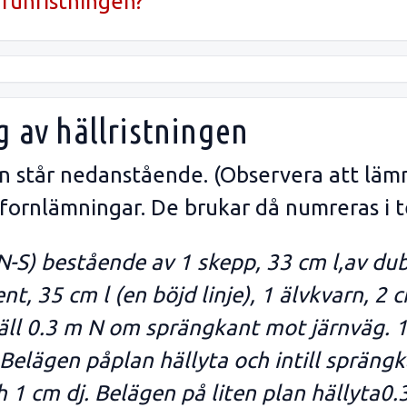
runristningen?
g av hällristningen
gen står nedanstående. (Observera att läm
 fornlämningar. De brukar då numreras i t
 (N-S) bestående av 1 skepp, 33 cm l,av du
, 35 cm l (en böjd linje), 1 älvkvarn, 2 
äll 0.3 m N om sprängkant mot järnväg. 1
. Belägen påplan hällyta och intill sprän
h 1 cm dj. Belägen på liten plan hällyta