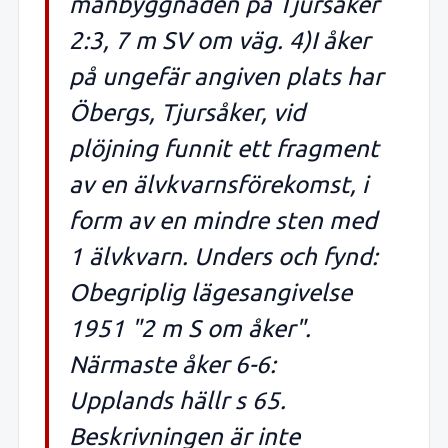
manbyggnaden på Tjursåker
2:3, 7 m SV om väg. 4)I åker
på ungefär angiven plats har
Öbergs, Tjursåker, vid
plöjning funnit ett fragment
av en älvkvarnsförekomst, i
form av en mindre sten med
1 älvkvarn. Unders och fynd:
Obegriplig lägesangivelse
1951 "2 m S om åker".
Närmaste åker 6-6:
Upplands hällr s 65.
Beskrivningen är inte