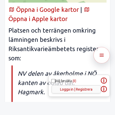
Öppna i Google kartor
|
Öppna i Apple kartor
Platsen och terrängen omkring
lämningen beskrivs i
Riksantikvarieämbetets register
som:
NV delen av åkerholme i NÖ
ⓘ
Dölj besökta
(0)
kanten av odlad dal.
ⓘ
Logga in | Registrera
Hagmark.
3) 6 m ÖNÖ om åker. 1) 7 m