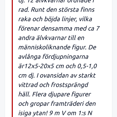
dj. 12 älvkvarnar ordnade i
rad. Runt den största finns
raka och böjda linjer, vilka
förenar densamma med ca 7
andra älvkvarnar till en
människoliknande figur. De
avlånga fördjupningarna
är12x5-20x5 cm och 0,5-1,0
cm dj. I ovansidan av starkt
vittrad och frostsprängd
häll. Flera djupare figurer
och gropar framträderi den
isiga ytan! 9 m V om 1:s N