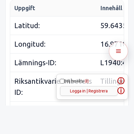
Uppgift
Innehåll
Latitud:
59.64352
Longitud:
16.97109
Lämnings-ID:
L1940:43
ⓘ
Riksantikvarieämbetets
Tillinge 3
Dölj besökta
(0)
ⓘ
ID:
Logga in | Registrera
Sveriges runinskrifter:
Plats: