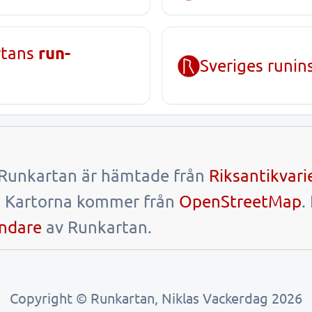
run-
rtans
Sveriges runin
i Runkartan är hämtade från
Riksantikvar
. Kartorna kommer från
OpenStreetMap
.
ndare
av Runkartan.
Copyright © Runkartan, Niklas Vackerdag 2026