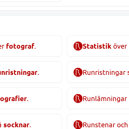
fotograf
Statistik
er
.
över 
unristningar
.
Runristningar 
ografier
.
Runlämningar
socknar
på
.
Runstenar och