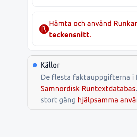
Hämta och använd Runka
teckensnitt
.
Källor
De flesta faktauppgifterna 
Samnordisk Runtextdatabas
stort gäng
hjälpsamma anvä