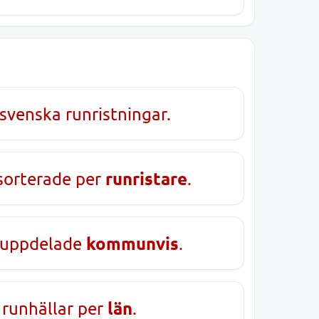
svenska runristningar.
runristare
sorterade per
.
kommunvis
 uppdelade
.
län
 runhällar per
.