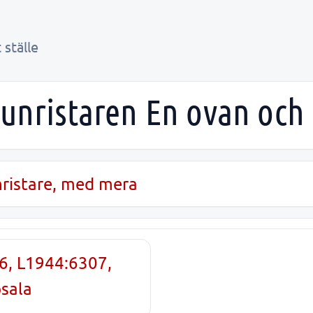
 ställe
unristaren En ovan och 
unristare, med mera
6, L1944:6307,
psala