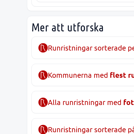
Mer att utforska
Runristningar sorterade p
flest r
Kommunerna med
fot
Alla runristningar med
Runristningar sorterade 