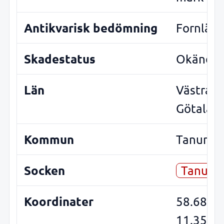
Antikvarisk bedömning
Fornläm
Skadestatus
Okänd
Län
Västra
Götalan
Kommun
Tanum
Socken
Tanum
Koordinater
58.6826
11.3539