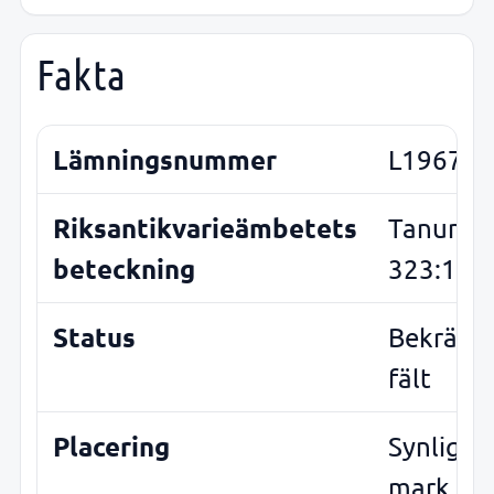
Fakta
Lämningsnummer
L1967:2
Riksantikvarieämbetets
Tanum
beteckning
323:1
Status
Bekräfta
fält
Placering
Synlig o
mark