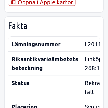
Öppna i Apple kartor
Fakta
Lämningsnummer
L2011:3
Riksantikvarieämbetets
Linköpin
beteckning
268:1
Status
Bekräfta
fält
Placering
Synlig o