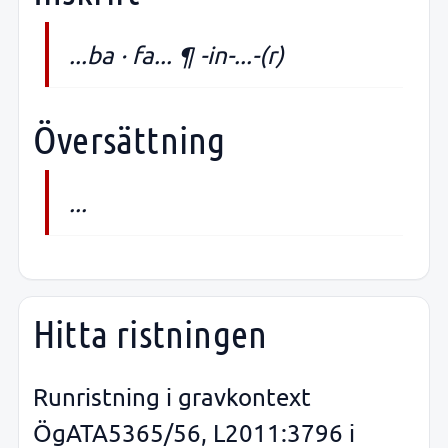
...ba · fa... ¶ -in-...-(r)
Översättning
...
Hitta ristningen
Runristning i gravkontext
ÖgATA5365/56, L2011:3796 i