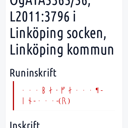
L2011:3796 i
Linköping socken,
Linköping kommun
Runinskrift
...ba · fa... ¶ -
in-...-(r)
Inskrift