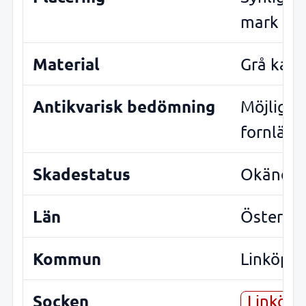
mark
Material
Grå kalk
Antikvarisk bedömning
Möjlig
fornläm
Skadestatus
Okänd
Län
Östergö
Kommun
Linköpin
Socken
Linköpi