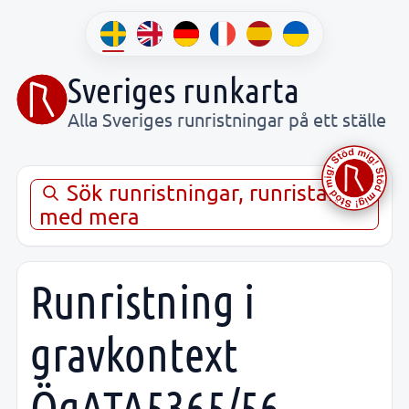
Sveriges runkarta
Alla Sveriges runristningar på ett ställe
Sök runristningar, runristare,
med mera
Runristning i
gravkontext
ÖgATA5365/56,