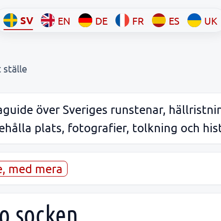
SV
EN
DE
FR
ES
UK
 ställe
guide över Sveriges runstenar, hällristni
hålla plats, fotografier, tolkning och his
re, med mera
ro socken