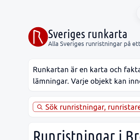
Sveriges runkarta
Alla Sveriges runristningar på ett
Runkartan är en karta och fakta
lämningar. Varje objekt kan inne
Sök runristningar, runrista
Runristningar i B