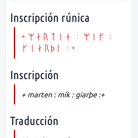
Inscripción rúnica
+ marten : mik :
giarþe :+
Inscripción
+ marten : mik : giarþe :+
Traducción