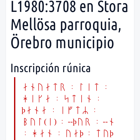
L1980:3708 en Stora
Mellösa parroquia,
Örebro municipio
Inscripción rúnica
anuatr : let :
hika : sten :
þana : eftR :
bul(i) : --þur : --n
: han : uaþ : tuþ