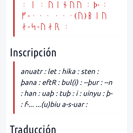
: i : uinyu : þ- :
f-... ...(u)biu
a-s-uar :
Inscripción
anuatr : let : hika : sten :
þana : eftR : bul(i) : --þur : --n
: han : uaþ : tuþ : i : uinyu : þ-
: f-... ...(u)biu a-s-uar :
Traducción