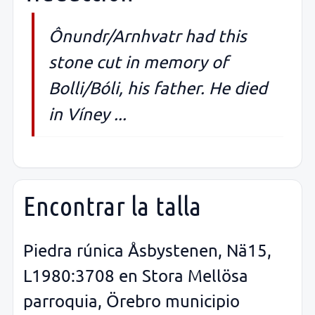
Ônundr/Arnhvatr had this
stone cut in memory of
Bolli/Bóli, his father. He died
in Víney ...
Encontrar la talla
Piedra rúnica Åsbystenen, Nä15,
L1980:3708 en Stora Mellösa
parroquia, Örebro municipio