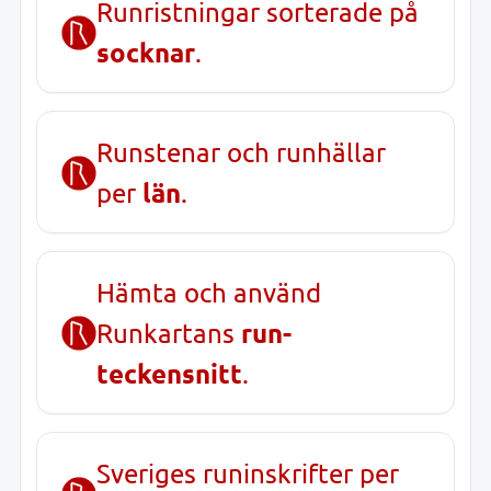
Runristningar sorterade på
socknar
.
Runstenar och runhällar
län
per
.
Hämta och använd
run-
Runkartans
teckensnitt
.
Sveriges runinskrifter per