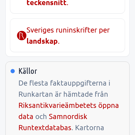
teckensnitt
.
Sveriges runinskrifter per
landskap
.
Källor
De flesta faktauppgifterna i
Runkartan är hämtade från
Riksantikvarieämbetets öppna
data
och
Samnordisk
Runtextdatabas
. Kartorna