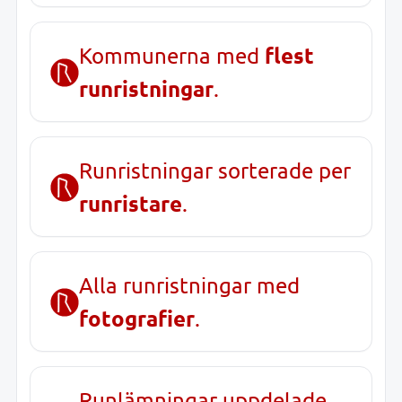
flest
Kommunerna med
runristningar
.
Runristningar sorterade per
runristare
.
Alla runristningar med
fotografier
.
Runlämningar uppdelade