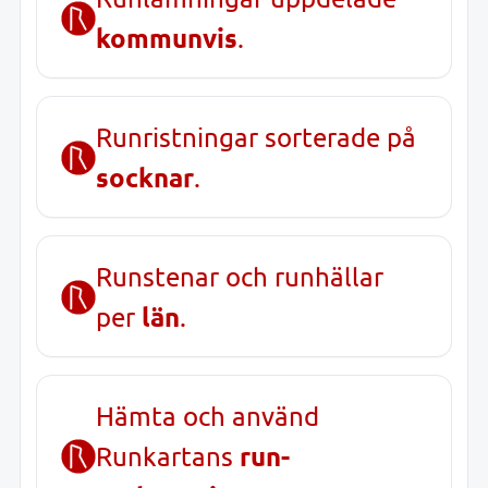
kommunvis
.
Runristningar sorterade på
socknar
.
Runstenar och runhällar
län
per
.
Hämta och använd
run-
Runkartans