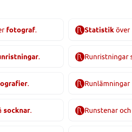
fotograf
Statistik
er
.
över 
unristningar
.
Runristningar 
ografier
.
Runlämningar
socknar
på
.
Runstenar och