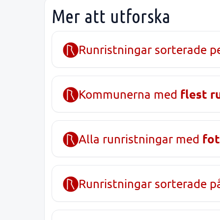
Mer att utforska
Runristningar sorterade p
flest r
Kommunerna med
fot
Alla runristningar med
Runristningar sorterade 