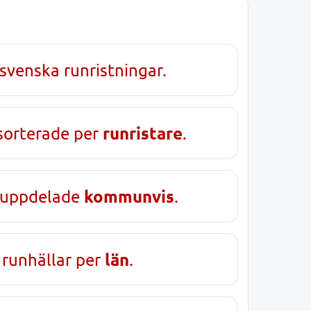
svenska runristningar.
runristare
sorterade per
.
kommunvis
 uppdelade
.
län
 runhällar per
.