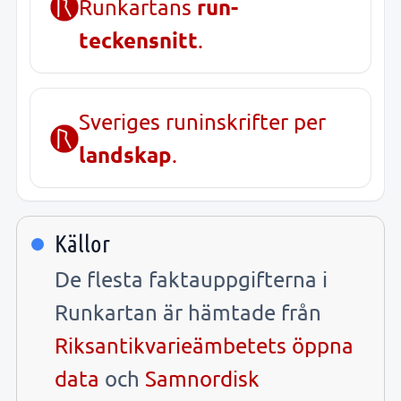
run-
Runkartans
teckensnitt
.
Sveriges runinskrifter per
landskap
.
Källor
De flesta faktauppgifterna i
Runkartan är hämtade från
Riksantikvarieämbetets öppna
data
och
Samnordisk