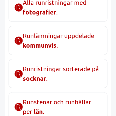
Alla runristningar med
fotografier
.
Runlämningar uppdelade
kommunvis
.
Runristningar sorterade på
socknar
.
Runstenar och runhällar
län
per
.